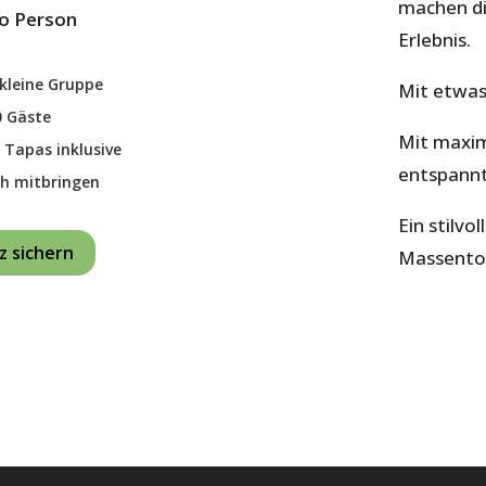
machen di
ro Person
Erlebnis.
 kleine Gruppe
Mit etwas 
0 Gäste
Mit maxim
 Tapas inklusive
entspannt
ch mitbringen
Ein stilvo
tz sichern
Massento