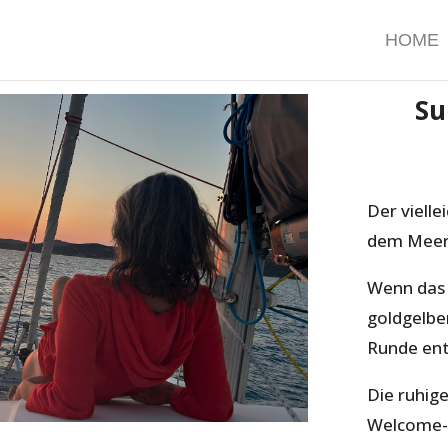
HOME
Su
Der viell
dem Meer
Wenn das 
goldgelben
Runde entl
Die ruhig
Welcome-D