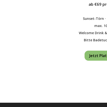
ab €69 p
Sunset-Törn ·
max. 1
Welcome Drink &
Bitte Badetu
Jetzt Pla